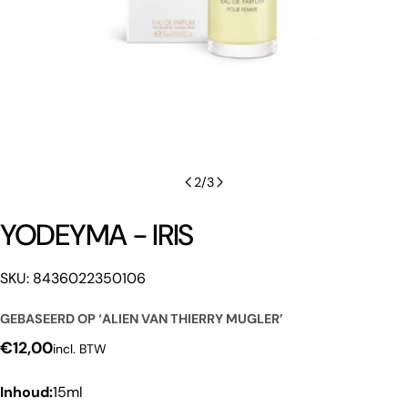
2
/
3
YODEYMA - IRIS
SKU: 8436022350106
GEBASEERD OP ‘ALIEN VAN THIERRY MUGLER’
Een vraag stellen
Normale
€12,00
incl. BTW
prijs
Uw
Inhoud:
15ml
naam