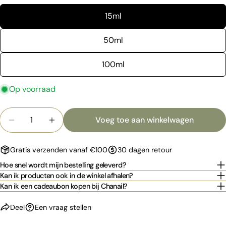
Jouw
15ml
email
Deel dit product
Jouw
50ml
telefoon
Kopiëren
Deel
100ml
Jouw
bericht
Op voorraad
Hoeveelheid
De met * gemarkeerde velden zijn verplicht.
Voeg toe aan winkelwagen
Aantal verlagen voor YODEYMA - IRIS
Verhoog het aantal voor YODEYMA - IRIS
Stuur vraag
Gratis verzenden vanaf €100
30 dagen retour
Hoe snel wordt mijn bestelling geleverd?
Kan ik producten ook in de winkel afhalen?
Kan ik een cadeaubon kopen bij Chanail?
Deel
Een vraag stellen