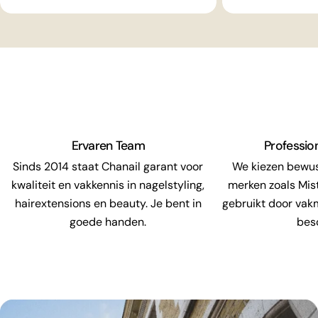
Ervaren Team
Professio
Sinds 2014 staat Chanail garant voor
We kiezen bewu
kwaliteit en vakkennis in nagelstyling,
merken zoals Mis
hairextensions en beauty. Je bent in
gebruikt door vak
goede handen.
bes