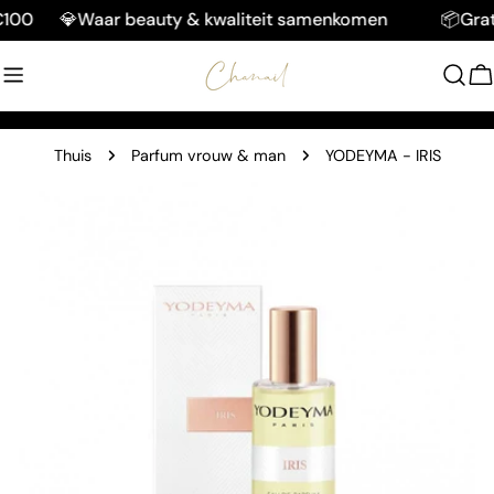
Doorgaan
00
💎Waar beauty & kwaliteit samenkomen
📦Gratis 
naar
artikel
W
Thuis
Parfum vrouw & man
YODEYMA - IRIS
Ga
naar
productinformatie
Open media 1 in modaal