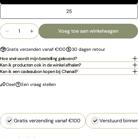
Deel dit product
Jouw
telefoon
25
Kopiëren
Deel
Jouw
bericht
Hoeveelheid
Voeg toe aan winkelwagen
Aantal verlagen voor VIJL ELIPSA 180/240 - stand
Verhoog het aantal voor VIJL ELIPSA 180
Gratis verzenden vanaf €100
30 dagen retour
De met * gemarkeerde velden zijn verplicht.
Hoe snel wordt mijn bestelling geleverd?
Stuur vraag
Kan ik producten ook in de winkel afhalen?
Kan ik een cadeaubon kopen bij Chanail?
Deel
Een vraag stellen
Gratis verzending vanaf €100
Verstuurd binnen