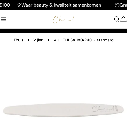
Doorgaan
00
💎Waar beauty & kwaliteit samenkomen
📦Gratis
naar
artikel
W
Thuis
Vijlen
VIJL ELIPSA 180/240 - standard
Ga
naar
productinformatie
Open media 0 in modaal