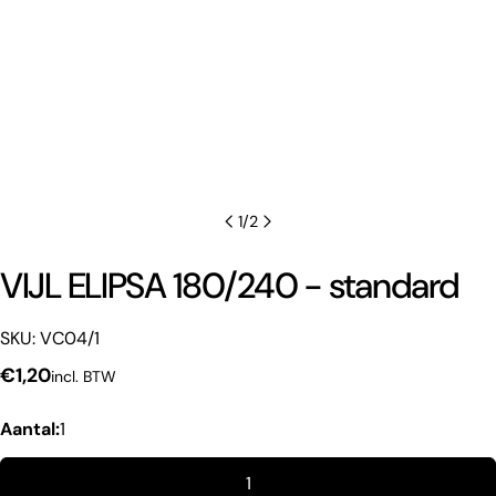
1
/
2
VIJL ELIPSA 180/240 - standard
SKU: VC04/1
Een vraag stellen
Normale
€1,20
incl. BTW
Uw
prijs
naam
Aantal:
1
Jouw
email
1