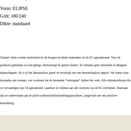
Vorm: ELIPSE
Gritt: 180/240
Dikte: standaard
Chanail vijlen worden uitsluitend uit de hoogste kwaliteit materialen uit de EU geproduceerd.
Voor de
productie gebruiken we niet-giftige, dermatologisch geteste lijmen. Ze
vertonen geen irriterende of allergene
eigenschappen. dit is in het laboratorium getest en bevestigd met een dermatologisch rapport.
We coaten onze
bestanden met stearaat, wat voorkomt dat de bestanden "verstoppen" tijdens het werk.
Alle schuurproducten die
we vervaardigen zijn CE-gemarkeerd, waardoor ze voldoen aan alle vereisten van de EU-richtlijnen. Daarnaast
zijn ze onderworpen aan de juiste conformiteitsbeoordelingsprocedures, aangevuld met een positieve
beoordeling.