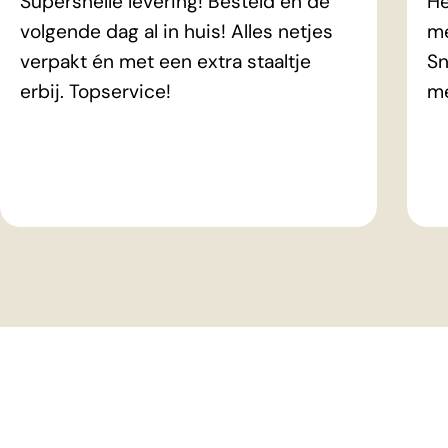
Supersnelle levering! Besteld en de
He
volgende dag al in huis! Alles netjes
me
verpakt én met een extra staaltje
Sn
erbij. Topservice!
m