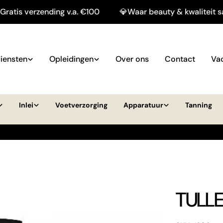
verzending v.a. €100
💎Waar beauty & kwaliteit samenk
iensten
Opleidingen
Over ons
Contact
Va
Inlei
Voetverzorging
Apparatuur
Tanning
TULL