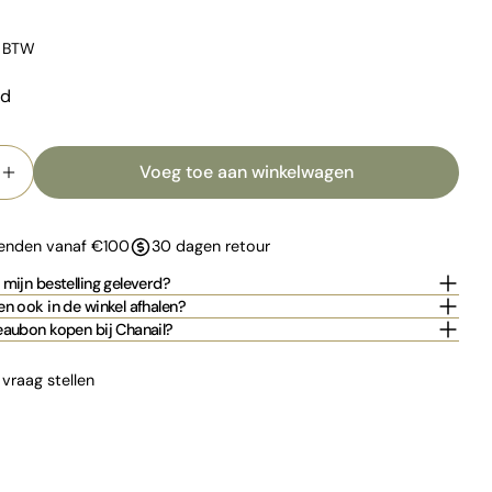
. BTW
ad
d
Voeg toe aan winkelwagen
erlagen voor TULLE
Verhoog het aantal voor TULLE
zenden vanaf €100
30 dagen retour
mijn bestelling geleverd?
n ook in de winkel afhalen?
eaubon kopen bij Chanail?
 vraag stellen