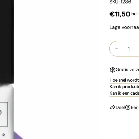
SKU: 1286
Normale
€11,50
incl
prijs
Lage voorra
Hoeveelhei
Aantal v
Gratis ver
Hoe snel wordt 
Kan ik producte
Kan ik een cad
Deel
Een