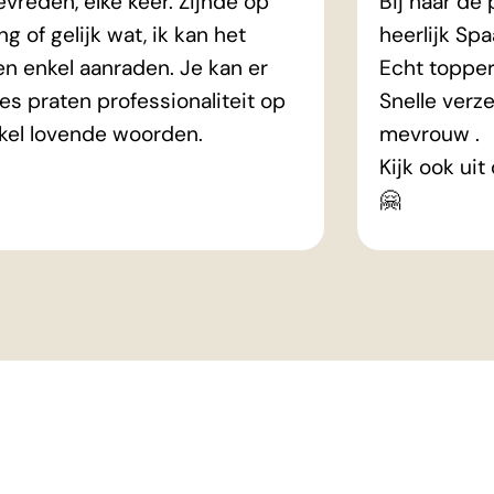
tevreden, elke keer. Zijnde op
Bij haar de
ng of gelijk wat, ik kan het
heerlijk Sp
n enkel aanraden. Je kan er
Echt topper
les praten professionaliteit op
Snelle verze
nkel lovende woorden.
mevrouw .
Kijk ook ui
🤗