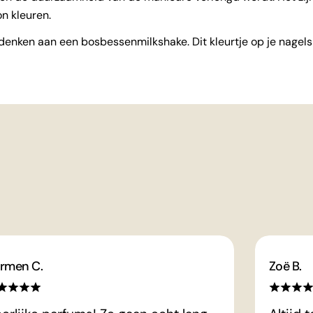
on kleuren.
oet denken aan een bosbessenmilkshake. Dit kleurtje op je nage
rmen C.
Zoë B.