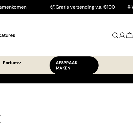
omen
📦Gratis verzending v.a. €100
💎Waar be
catures
Log
W
in
Parfum
AFSPRAAK
MAKEN
E