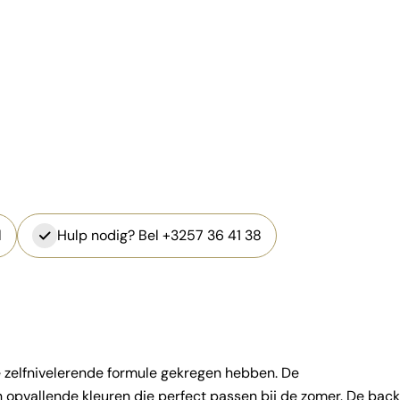
l
Hulp nodig? Bel +3257 36 41 38
e zelfnivelerende formule gekregen hebben. De
n opvallende kleuren die perfect passen bij de zomer.
De back