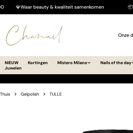
Doorgaan
💎Waar beauty & kwaliteit samenkomen
📦Gratis 
naar
artikel
Onze d
NIEUW
Kortingen
Mistero Milano
Nails of the day
Juwelen
Thuis
Gelpolish
TULLE
Ga
naar
productinformatie