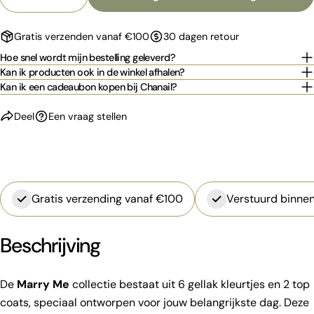
Aantal verlagen voor SWEET AFFAIRS
Verhoog het aantal voor SWEET AFFAIRS
Jouw
bericht
Gratis verzenden vanaf €100
30 dagen retour
Hoe snel wordt mijn bestelling geleverd?
Kan ik producten ook in de winkel afhalen?
De met * gemarkeerde velden zijn verplicht.
Kan ik een cadeaubon kopen bij Chanail?
Stuur vraag
Deel
Een vraag stellen
Gratis verzending vanaf €100
Verstuurd binnen
Beschrijving
De
Marry Me
collectie bestaat uit 6 gellak kleurtjes en 2 top
coats, speciaal ontworpen voor jouw belangrijkste dag. Deze