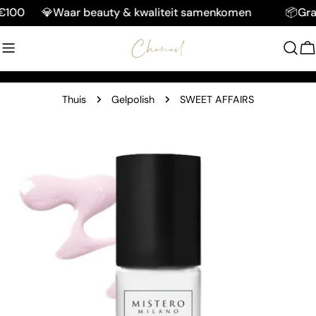
Doorgaan
100
💎Waar beauty & kwaliteit samenkomen
📦Gratis
naar
artikel
W
Thuis
Gelpolish
SWEET AFFAIRS
Ga
naar
productinformatie
Open media 0 in modaal