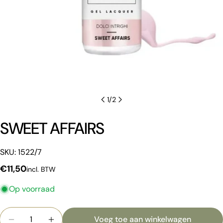
1
/
2
SWEET AFFAIRS
Een vraag stellen
Uw
SKU: 1522/7
naam
Normale
€11,50
incl. BTW
Jouw
prijs
email
Op voorraad
Deel dit product
Jouw
telefoon
Hoeveelheid
Voeg toe aan winkelwagen
Kopiëren
Deel