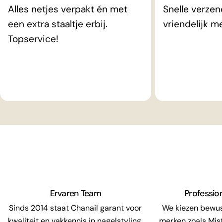
Alles netjes verpakt én met
Snelle verzen
een extra staaltje erbij.
vriendelijk m
Topservice!
Ervaren Team
Professio
Sinds 2014 staat Chanail garant voor
We kiezen bewu
kwaliteit en vakkennis in nagelstyling,
merken zoals Mis