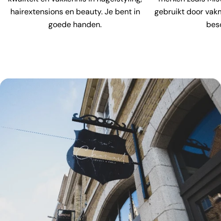
hairextensions en beauty. Je bent in
gebruikt door vak
goede handen.
bes