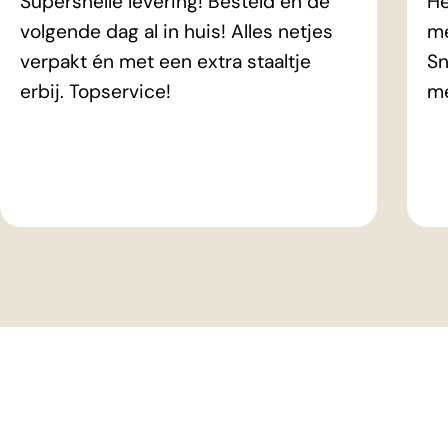
Supersnelle levering! Besteld en de
He
volgende dag al in huis! Alles netjes
me
verpakt én met een extra staaltje
Sn
erbij. Topservice!
m