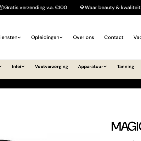
verzending v.a. €100
💎Waar beauty & kwaliteit samenk
iensten
Opleidingen
Over ons
Contact
Va
Inlei
Voetverzorging
Apparatuur
Tanning
MAGIC