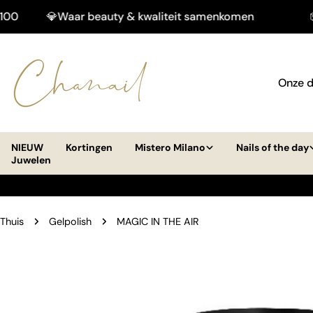
Doorgaan
💎Waar beauty & kwaliteit samenkomen
📦Gratis 
naar
artikel
Onze d
NIEUW
Kortingen
Mistero Milano
Nails of the day
Juwelen
Thuis
Gelpolish
MAGIC IN THE AIR
Ga
naar
productinformatie