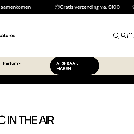
omen
📦Gratis verzending v.a. €100
💎Waar be
catures
Log
W
in
Parfum
AFSPRAAK
MAKEN
 IN THE AIR