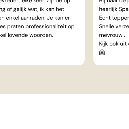
tevreden, elke keer. Zijnde op
Bij haar de
ng of gelijk wat, ik kan het
heerlijk Sp
n enkel aanraden. Je kan er
Echt topper
les praten professionaliteit op
Snelle verze
nkel lovende woorden.
mevrouw .
Kijk ook ui
🤗