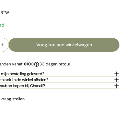
. BTW
ad
d
Voeg toe aan winkelwagen
erlagen voor MAGIC IN THE AIR
Verhoog het aantal voor MAGIC IN THE AIR
zenden vanaf €100
30 dagen retour
mijn bestelling geleverd?
n ook in de winkel afhalen?
eaubon kopen bij Chanail?
 vraag stellen