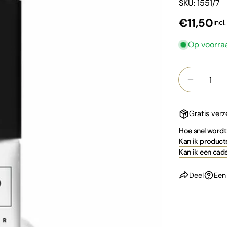
SKU: 1551/7
Normale
€11,50
incl
prijs
Op voorra
Hoeveelhei
Aantal v
Gratis ver
Hoe snel wordt 
Kan ik producte
Kan ik een cad
Deel
Een