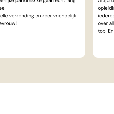
erlijke parfums! Ze gaan echt lang
Altijd 
e.
opleidi
elle verzending en zeer vriendelijk
iederee
evrouw!
over al
top. E