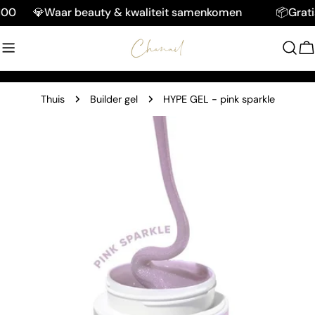
Doorgaan
💎Waar beauty & kwaliteit samenkomen
📦Gratis v
naar
artikel
W
Thuis
Builder gel
HYPE GEL - pink sparkle
Ga
naar
productinformatie
Open media 0 in modaal