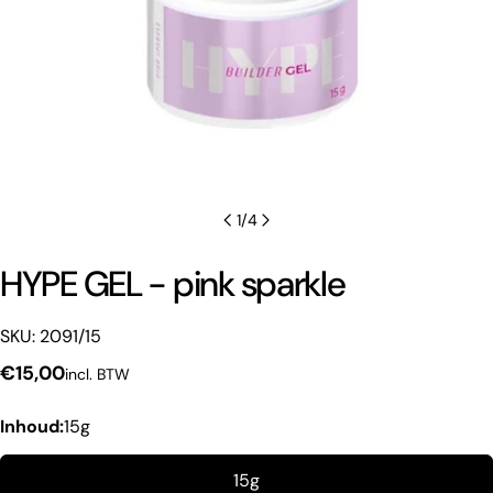
1
/
4
HYPE GEL - pink sparkle
SKU: 2091/15
Normale
€15,00
incl. BTW
Een vraag stellen
prijs
Inhoud:
15g
Uw
naam
15g
Jouw