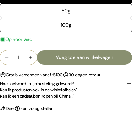
email
50g
Deel dit product
Jouw
telefoon
100g
Kopiëren
Deel
Jouw
bericht
Op voorraad
Hoeveelheid
Voeg toe aan winkelwagen
Aantal verlagen voor HYPE GEL - pink sparkle
Verhoog het aantal voor HYPE GEL - pink
De met * gemarkeerde velden zijn verplicht.
Stuur vraag
Gratis verzenden vanaf €100
30 dagen retour
Hoe snel wordt mijn bestelling geleverd?
Kan ik producten ook in de winkel afhalen?
Kan ik een cadeaubon kopen bij Chanail?
Deel
Een vraag stellen