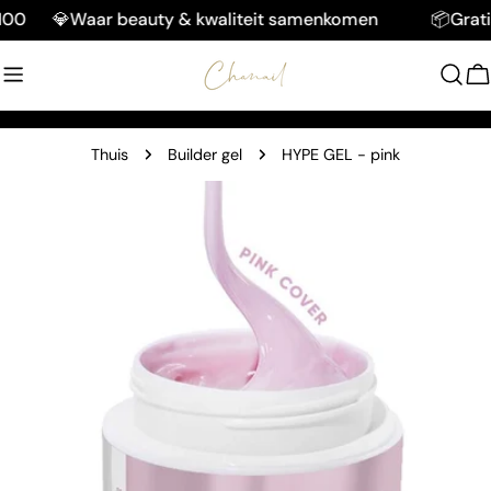
Doorgaan
💎Waar beauty & kwaliteit samenkomen
📦Gratis v
naar
artikel
W
Thuis
Builder gel
HYPE GEL - pink
Ga
naar
productinformatie
Open media 0 in modaal