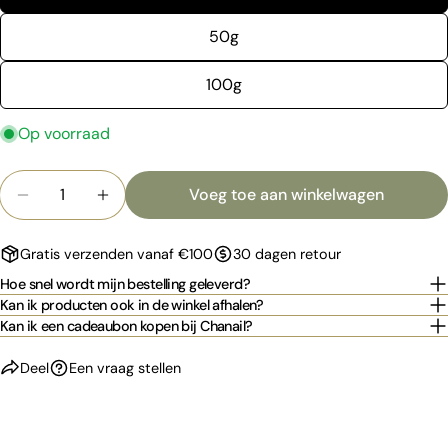
email
50g
Deel dit product
Jouw
telefoon
100g
Kopiëren
Deel
Jouw
bericht
Op voorraad
Hoeveelheid
Voeg toe aan winkelwagen
Aantal verlagen voor HYPE GEL - pink
Verhoog het aantal voor HYPE GEL - pin
De met * gemarkeerde velden zijn verplicht.
Stuur vraag
Gratis verzenden vanaf €100
30 dagen retour
Hoe snel wordt mijn bestelling geleverd?
Kan ik producten ook in de winkel afhalen?
Kan ik een cadeaubon kopen bij Chanail?
Deel
Een vraag stellen