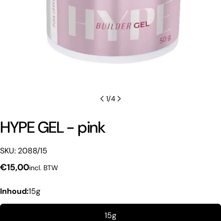
1
/
4
HYPE GEL - pink
SKU: 2088/15
Normale
€15,00
incl. BTW
Een vraag stellen
prijs
Inhoud:
15g
Uw
naam
15g
Jouw