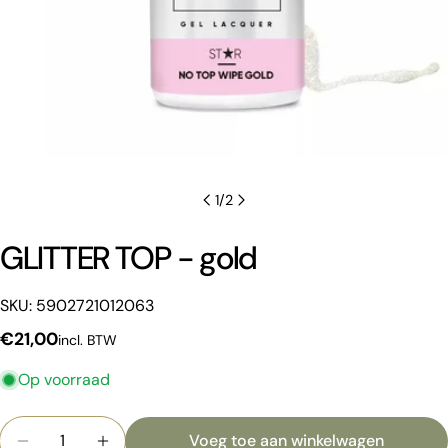
1
/
2
GLITTER TOP - gold
Een vraag stellen
Uw
SKU: 5902721012063
naam
Normale
€21,00
incl. BTW
Jouw
prijs
email
Op voorraad
Deel dit product
Jouw
telefoon
Hoeveelheid
Voeg toe aan winkelwagen
Kopiëren
Deel