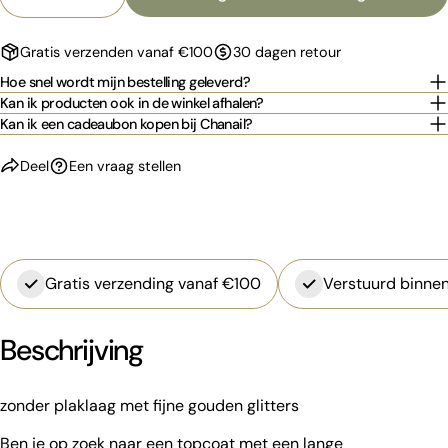
Aantal verlagen voor GLITTER TOP - gold
Verhoog het aantal voor GLITTER TOP - 
Jouw
bericht
Gratis verzenden vanaf €100
30 dagen retour
Hoe snel wordt mijn bestelling geleverd?
Kan ik producten ook in de winkel afhalen?
De met * gemarkeerde velden zijn verplicht.
Kan ik een cadeaubon kopen bij Chanail?
Stuur vraag
Deel
Een vraag stellen
Gratis verzending vanaf €100
Verstuurd binnen
Beschrijving
zonder plaklaag met fijne gouden glitters
Ben je op zoek naar een topcoat met een lange