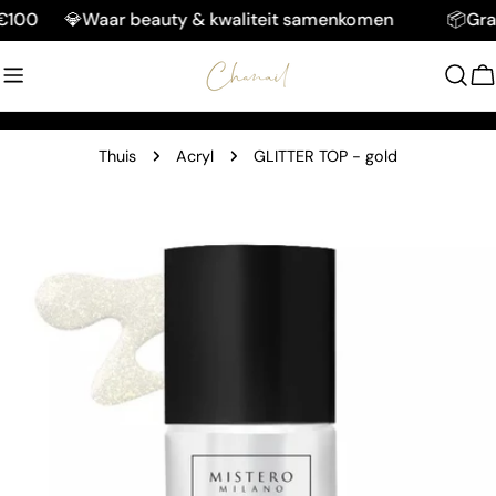
Doorgaan
00
💎Waar beauty & kwaliteit samenkomen
📦Gratis
naar
artikel
W
Thuis
Acryl
GLITTER TOP - gold
Ga
naar
productinformatie
Open media 0 in modaal